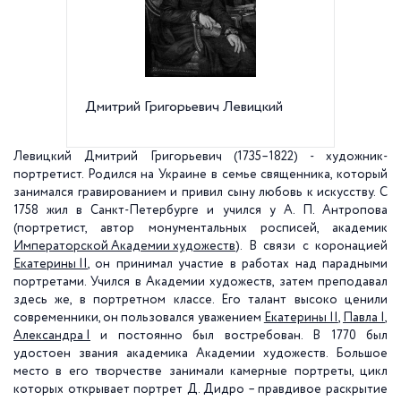
Дмитрий Григорьевич Левицкий
Д.Г. Ле
Второй
храме б
х
Левицкий Дмитрий Григорьевич (1735–1822) - художник-
портретист. Родился на Украине в семье священника, который
занимался гравированием и привил сыну любовь к искусству. С
1758 жил в Санкт-Петербурге и учился у А. П. Антропова
(портретист, автор монументальных росписей, академик
Императорской Академии художеств
). В связи с коронацией
Екатерины II
, он принимал участие в работах над парадными
портретами. Учился в Академии художеств, затем преподавал
здесь же, в портретном классе. Его талант высоко ценили
современники, он пользовался уважением
Екатерины II
,
Павла I
,
Александра I
и постоянно был востребован. В 1770 был
удостоен звания академика Академии художеств. Большое
место в его творчестве занимали камерные портреты, цикл
которых открывает портрет Д. Дидро – правдивое раскрытие