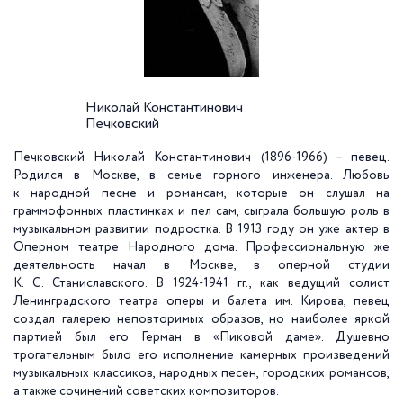
Николай Константинович
Мемори
Печковский
Лермонт
Печковский Николай Константинович (1896-1966) – певец.
Родился в Москве, в семье горного инженера. Любовь
к народной песне и романсам, которые он слушал на
граммофонных пластинках и пел сам, сыграла большую роль в
музыкальном развитии подростка. В 1913 году он уже актер в
Оперном театре Народного дома. Профессиональную же
деятельность начал в Москве, в оперной студии
К. С. Станиславского. В 1924-1941 гг., как ведущий солист
Ленинградского театра оперы и балета им. Кирова, певец
создал галерею неповторимых образов, но наиболее яркой
партией был его Герман в «Пиковой даме». Душевно
трогательным было его исполнение камерных произведений
музыкальных классиков, народных песен, городских романсов,
а также сочинений советских композиторов.