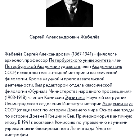
Сергей Александрович Жебелёв
Санкт-
государ
Универс
Жебелёв Сергей Александрович (1867-1941) –
филолог и
археолог
,
профессор
Петербургского университета
, член
Петербургской Академии художеств
, член
Академии наук
СССР, исследователь античной истории и классической
филологии
. Кроме научной и преподавательской
деятельности, был редактором отдела классической
филологии «Журнала Министерства народного просвещения»
(1903-1918), членом Комиссии
Эрмитажа
. Научный сотрудник
Ленинградского отделения Института истории
Академии наук
СССР (специалист по истории Древнего мира. Основные труды
по истории Древней Греции и Сев. Причерноморья в античную
эпоху. В
1941 г
. возглавил Комиссию по управлению научными
учреждениями блокированного Ленинграда. Умер от
дистрофии.