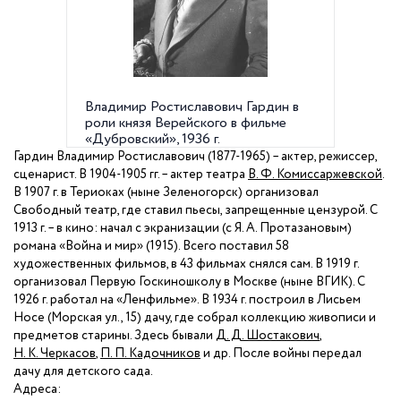
Владимир Ростиславович Гардин в
Владим
роли князя Верейского в фильме
Головл
«Дубровский», 1936 г.
Головлёв
Гардин Владимир Ростиславович (1877-1965) – актер, режиссер,
сценарист. В 1904-1905 гг. – актер театра
В. Ф. Комиссаржевской
.
В
1907 г
. в Териоках (ныне Зеленогорск) организовал
Свободный театр, где ставил пьесы, запрещенные цензурой. С
1913 г
. – в кино: начал с экранизации (с Я. А. Протазановым)
романа «Война и мир» (1915). Всего поставил 58
художественных фильмов, в 43 фильмах снялся сам. В
1919 г
.
организовал Первую Госкиношколу в Москве (ныне ВГИК). С
1926 г
. работал на «Ленфильме». В
1934 г
. построил в Лисьем
Носе (Морская ул., 15) дачу, где собрал коллекцию живописи и
предметов старины. Здесь бывали
Д. Д. Шостакович
,
Н. К. Черкасов
,
П. П. Кадочников
и др. После войны передал
дачу для детского сада.
Адреса: