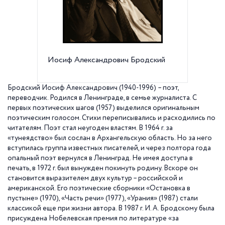
Иосиф Александрович Бродский
И.А. Б
Фото 1
Бродский Иосиф Александрович
(1940-1996)
– поэт,
переводчик. Родился в Ленинграде, в семье журналиста. С
первых поэтических шагов (1957) выделился оригинальным
поэтическим голосом. Стихи переписывались и расходились по
читателям. Поэт стал неугоден властям. В
1964 г
. за
«тунеядство» был сослан в Архангельскую область. Но за него
вступилась группа известных писателей, и через полтора года
опальный поэт вернулся в Ленинград. Не имея доступа в
печать, в
1972 г
. был вынужден покинуть родину. Вскоре он
становится выразителем двух культур – российской и
американской. Его поэтические сборники «Остановка в
пустыне» (1970), «Часть речи» (1977), «Урания» (1987) стали
классикой еще при жизни автора. В
1987 г
. И. А. Бродскому была
присуждена Нобелевская премия по литературе «за