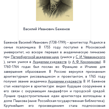
Василий Иванович Баженов
пр. Рим
Баженов Василий Иванович (1738-1799) – архитектор. Родился в
семье псаломщика. В 1755 году поступил в Московский
университет, но вскоре перешел в академическую гимназию
при
Петербургской академии наук
(учился у
С. И. Чевакинского
), затем учился в
Академии художеств
(у
А. Ф. Кокоринова
).
В
1760-1764 годах был послан во Францию и Италию для
завершения образования. В Россию вернулся признанным
архитектурным рисовальщиком и проектантом, в 1765 году
получил звание академика
Академии художеств
. В. И. Баженов
стал новатором в архитектуре: видел будущее сооружение в
его связи с окружающим ландшафтом и городской средой.
Лучшие градостроительные идеи архитектора воплощены в
доме Пашкова (ныне Российская государственная библиотека).
Крупнейшим его произведением стала подмосковная