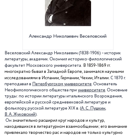
Александр Николаевич Веселовский
Алекса
Веселовский Александр Николаевич (1838-1906) – историк
литературы, академик. Окончил историко-филологический
факультет Московского университета.
В 1859-1869 гг.
многократно бывал в Западной Европе, занимался научными
.
исследованиями в Испании, Германии, Чехии, Италии
С
1870 г
.
преподавал в
Петербургском университете
. Основатель
Неофилологического общества при
университете
. Основные
труды: по истории литературы итальянского Возрождения,
европейской и русской средневековой литературе и
фольклору, русской литературе
XIX
в. (
А. С. Пушкин
,
В. А. Жуковский
).
Он
значительно расширил круг народов и культур,
находившихся в литературном взаимообщении; его внимание
привлекало творчество рас и народов не только культурно