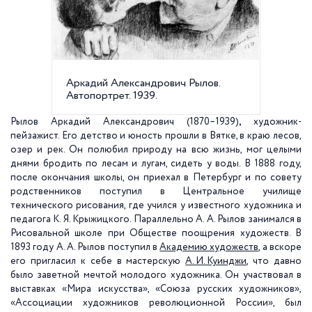
Аркадий Александрович Рылов.
А. А. Р
Автопортрет. 1939.
Рылов Аркадий Александрович (1870–1939)
,
художник-
пейзажист. Его детство и юность прошли в Вятке, в краю лесов,
озер и рек. Он полюбил природу на всю жизнь, мог целыми
днями бродить по лесам и лугам, сидеть у воды. В 1888 году,
после окончания школы, он приехал в Петербург и по совету
родственников поступил в Центральное училище
технического рисования, где учился у известного художника и
педагога К. Я. Крыжицкого. Параллельно А. А. Рылов занимался в
Рисовальной школе при Обществе поощрения художеств. В
1893 году А. А. Рылов поступил в
Академию художеств
, а вскоре
его пригласил к себе в мастерскую
А. И. Куинджи
, что давно
было заветной мечтой молодого художника. Он участвовал в
выставках «Мира искусства», «Союза русских художников»,
«Ассоциации художников революционной России», был