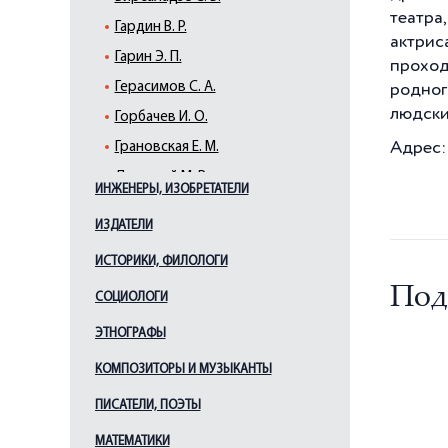
театра
Гардин В. Р.
актрис
Гарин Э. П.
проход
Герасимов С. А.
родног
людски
Горбачев И. О.
Адрес:
Грановская Е. М.
Дальский М. В.
ИНЖЕНЕРЫ, ИЗОБРЕТАТЕЛИ
Дранков А. О.
ИЗДАТЕЛИ
Дягилев С. П.
ИСТОРИКИ, ФИЛОЛОГИ
Евреинов Н. Н.
Под
Ершов И. В.
СОЦИОЛОГИ
Жаков О. П.
ЭТНОГРАФЫ
Жеймо Я. Б.
КОМПОЗИТОРЫ И МУЗЫКАНТЫ
Зархи А. Г.
ПИСАТЕЛИ, ПОЭТЫ
Кадочников П. П.
МАТЕМАТИКИ
Каплан Э. И.