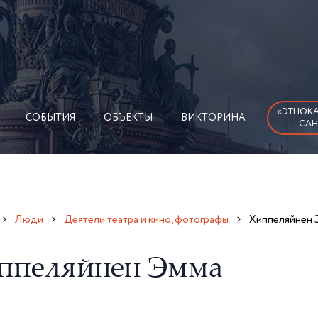
«ЭТНОКА
СОБЫТИЯ
ОБЪЕКТЫ
ВИКТОРИНА
САН
Люди
Деятели театра и кино, фотографы
Хиппеляйнен 
ппеляйнен Эмма