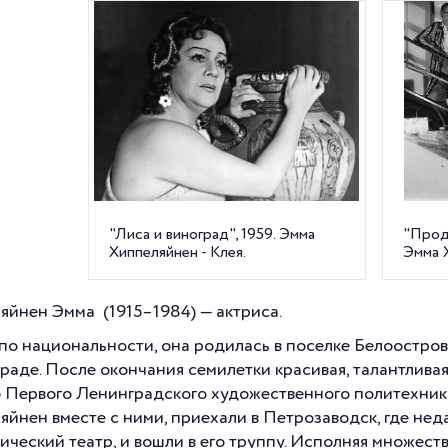
"Лиса и виноград", 1959. Эмма
"Прода
Хиппеляйнен - Клея.
Эмма Х
яйнен Эмма (1915–1984) — актриса.
по национальности, она родилась в поселке Белоостров
раде. После окончания семилетки красивая, талантлива
 Первого Ленинградского художественного политехнику
яйнен вместе с ними, приехали в Петрозаводск, где не
ический театр, и вошли в его труппу. Исполняя множест