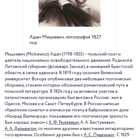
Адам Мицкевич, литография 1827
А. Мицк
год
Мицкевич (Mickiewicz) Адам (1798-1855) – польский поэт и
деятель национально-освободительного движения. Родился в
Литовской губернии (фольварк Заосье), в нынешней Брестской
области, в семье адвоката. В 1819 году окончил Виленский
университет. Вскоре опубликовал два небольших поэтических
сборника, стихами которых обозначил романтический путь в
польской литературе. В 1824 году за активное участие в
патриотических организациях был выслан в Россию; жил в
Одессе, Москве и в Санкт-Петербурге. В России написал
«Крымские сонеты» и эпическую поэму в байроновском духе
«Конрад Валленрод», показавшие его поэтическую зрелость.
Был хорошо знаком с
К. Ф. Рылеевым
, А. А. Бестужевым,
А. А. Дельвигом
, со многими другими известными литераторами
того времени. Особенно дружен был с
А. С. Пушкиным
. С 1829