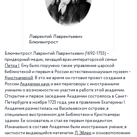
Лаврентий Лаврентьевич
Сампсо
Блюментрост
Блюментрост Лаврентий Лаврентьевич (1692-1755) –
придворный медик, лечащий врач императорской семьи
Петра I
. Ему было поручено также управление царской
библиотекой и первым в России естественнонаучным музеем –
Кунсткамерой
. В это же время он готовил проект создания в
России
Академии наук
и вел переговоры с иностранными
учеными о возможности их участия в работе этой академии.
Открытие и первое заседание Академии состоялось в Санкт-
Петербурге в ноябре 1725 года, уже в правление Екатерины I.
Академия разместилась на Васильевском острове, в
специально выстроенном для Библиотеки и Кунсткамеры
здании. Ее основатель и стал ее первым президентом.
Изначально в составе Академии были иностранные ученые, в
частности выдающийся математик
Л. Эйлер
и основоположник