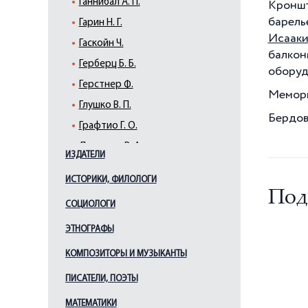
Ганнибал А. П.
Кроншт
барел
Гарин Н. Г.
Исааки
Гаскойн Ч.
балкон
Герберц Б. Б.
оборуд
Герстнер Ф.
Мемори
Глушко В. П.
Бердов
Графтио Г. О.
Дегтярев В. А.
ИЗДАТЕЛИ
Зараев А. И.
ИСТОРИКИ, ФИЛОЛОГИ
Ильюшин С. В.
Под
СОЦИОЛОГИ
Кербедз С. В.
Кибальчич Н. И.
ЭТНОГРАФЫ
Климов В. Я.
КОМПОЗИТОРЫ И МУЗЫКАНТЫ
Костенко В. П.
ПИСАТЕЛИ, ПОЭТЫ
Котельников Г. Е.
МАТЕМАТИКИ