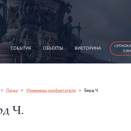
«ЭТНОКА
СОБЫТИЯ
ОБЪЕКТЫ
ВИКТОРИНА
САН
Люди
Инженеры, изобретатели
Берд Ч.
рд Ч.