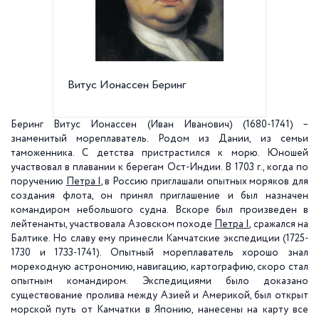
Витус Ионассен Беринг
НИИ Арк
Беринга
Беринг Витус Ионассен (Иван Иванович) (1680-1741) –
знаменитый мореплаватель. Родом из Дании, из семьи
таможенника. С детства пристрастился к морю. Юношей
участвовал в плавании к берегам Ост-Индии. В
1703 г
., когда по
поручению
Петра I
, в Россию приглашали опытных моряков для
создания флота, он принял приглашение и был назначен
командиром небольшого судна. Вскоре был произведен в
лейтенанты, участвовала Азовском походе
Петра I
, сражался на
Балтике. Но славу ему принесли Камчатские экспедиции (1725-
1730 и 1733-1741). Опытный мореплаватель хорошо знал
мореходную астрономию, навигацию, картографию, скоро стал
опытным командиром. Экспедициями было доказано
существование пролива между Азией и Америкой, был открыт
морской путь от Камчатки в Японию, нанесены на карту все