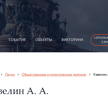
«ЭТНОКА
СОБЫТИЯ
ОБЪЕКТЫ
ВИКТОРИНА
САН
Люди
Общественные и политические деятели
Кавелин 
велин А. А.