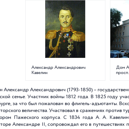
Александр Александрович
Дом А.
Кавелин
просп.
н Александр Александрович (1793-1850) – государственн
ской семье. Участник войны 1812 года. В 1825 году уч
урге, за что был пожалован во флигель-адъютанты. Вскор
торского величества. Участвовал в сражениях против т
ором Пажеского корпуса. С 1834 года А. А. Кавели
торе Александре II, сопровождал его в путешествиях 