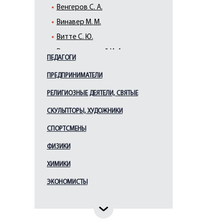
Венгеров С. А.
Винавер М. М.
Витте С. Ю.
Вышнеградский И. А.
ПЕДАГОГИ
Ганнибал А. П.
ПРЕДПРИНИМАТЕЛИ
Гессен И. В.
РЕЛИГИОЗНЫЕ ДЕЯТЕЛИ, СВЯТЫЕ
Горчаков А. М.
Грессер П. А.
СКУЛЬПТОРЫ, ХУДОЖНИКИ
Грибоедов А. С.
СПОРТСМЕНЫ
Грот К. К.
ФИЗИКИ
Дашкова Е. Р.
ХИМИКИ
Державин Г. Р.
ЭКОНОМИСТЫ
Джонс Дж.
Димитров Г.
Доржиев А.