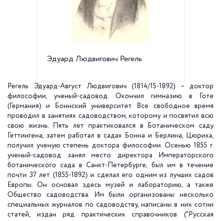
Эдуард Людвигович Регель
Адмира
века
Регель Эдуард-Август Людвигович (1814/15-1892) – доктор
философии, ученый-садовод. Окончил гимназию в Готе
(Германия) и Боннский университет. Все свободное время
проводил в занятиях садоводством, которому и посвятил всю
свою жизнь. Пять лет практиковался в Ботаническом саду
Геттингена, затем работал в садах Бонна и Берлина, Цюриха,
получил ученую степень доктора философии. Осенью
1855 г
.
ученый-садовод занял место директора Императорского
ботанического сада в Санкт-Петербурге, был им в течение
почти 37 лет (1855-1892) и сделал его одним из лучших садов
Европы. Он основал здесь музей и лабораторию, а также
Общество садоводства. Им были организованы несколько
специальных журналов по садоводству, написаны в них сотни
статей, издан ряд практических справочников ("Русская