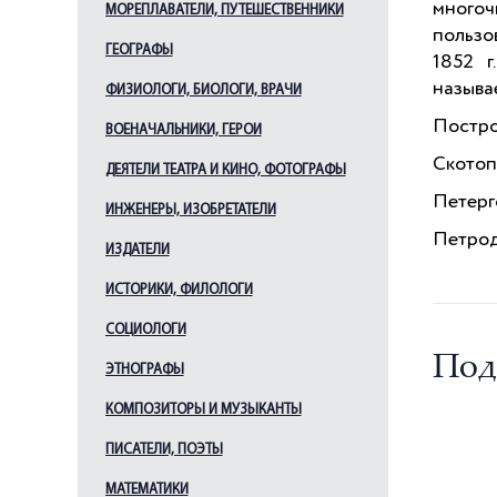
многоч
МОРЕПЛАВАТЕЛИ, ПУТЕШЕСТВЕННИКИ
Ильин Л. А.
пользо
ГЕОГРАФЫ
Кавос А. К.
1852 г
называ
Каменский В. А.
ФИЗИОЛОГИ, БИОЛОГИ, ВРАЧИ
Камерон Ч.
Постро
ВОЕНАЧАЛЬНИКИ, ГЕРОИ
Кваренги Дж.
Скотоп
ДЕЯТЕЛИ ТЕАТРА И КИНО, ФОТОГРАФЫ
Квасов А. В.
Петерг
ИНЖЕНЕРЫ, ИЗОБРЕТАТЕЛИ
Китнер И. С.
Петрод
ИЗДАТЕЛИ
Кокоринов А. Ф.
Косяков В. А.
ИСТОРИКИ, ФИЛОЛОГИ
Лансере Н. Е.
СОЦИОЛОГИ
Леблон Ж.-Б.
Под
ЭТНОГРАФЫ
Лидваль Ф. И.
КОМПОЗИТОРЫ И МУЗЫКАНТЫ
Львов Н. А.
ПИСАТЕЛИ, ПОЭТЫ
Мельцер Р. Ф.
Менелас А. А.
МАТЕМАТИКИ