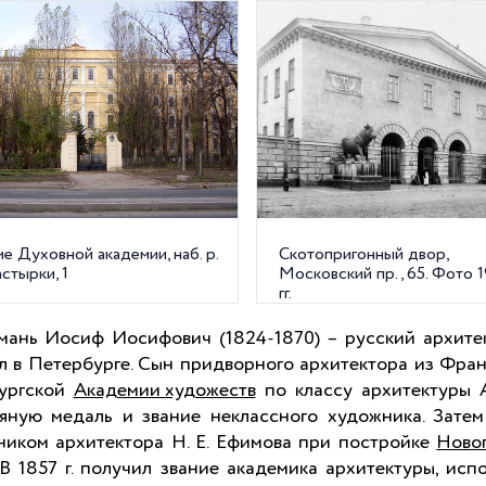
е Духовной академии, наб. р.
Скотопригонный двор,
стырки, 1
Московский пр., 65. Фото 
гг.
мань Иосиф Иосифович
(1824-1870) – русский архитек
л в Петербурге.
Сын придворного архитектора из Фран
ургской
Академии художеств
по классу архитектуры А
яную медаль и звание неклассного художника. Затем
иком архитектора Н. Е. Ефимова при постройке
Ново
 В
1857 г
. получил звание академика архитектуры, исп