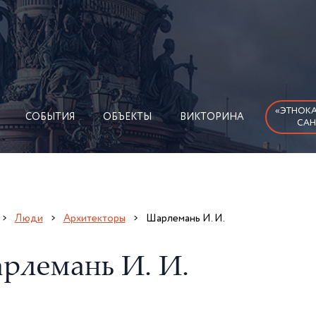
«ЭТНОКА
СОБЫТИЯ
ОБЪЕКТЫ
ВИКТОРИНА
САН
Люди
Архитекторы
Шарлемань И. И.
рлемань И. И.