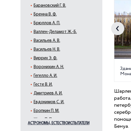
Барановский Г. В.
Бренна В. Ф.
Брюллов А. П.
Валлен-Деламот Ж.-Б.
Васильев А. В.
Васильев Н. В.
Виррих Э. Ф.
Воронихин А. Н.
Здани
Мона
Гегелло А. И.
Гесте В. И.
Шарле
Дмитриев А. И.
работа
Евдокимов С. И.
петерб
Еропкин П. М.
серебр
помощн
Жако П. П.
АСТРОНОМЫ, ЕСТЕСТВОИСПЫТАТЕЛИ
Бенуа.
Земцов М. Г.