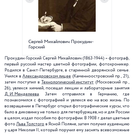
Сергей Михайлович Прокудин-
Техноло
Горский
Московс
Прокудин-Горский Сергей Михайлович
(1863-1944)
–
фотограф,
первый русский мастер цветной фотографии,
фотохроникер.
Родился в Санкт-Петербурге, в старинной дворянской семье.
Учился в
Александровском лицее
(Каменноостровский пр., 21),
затем поступил в
Технологический институт
(Московский пр.,
26), увлекся химией, посещал лекции и лабораторные занятия
Д. И. Менделеева
. Затем отправился в Германию, где
познакомился с фотографией и увлекся ею на всю жизнь. По
возвращении в Петербург открыл фотографические курсы, что
было в диковинку не только для петербуржцев, но и для России
в целом, издал пособия по фотографии. В 1908 г. делал цветные
фото
Льва Толстого
в Ясной Поляне, затем получил аудиенцию
у царя Николая II, который поручил ему заснять всевозможные