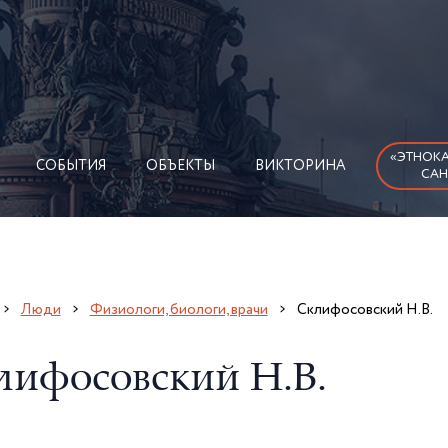
«ЭТНОКА
СОБЫТИЯ
ОБЪЕКТЫ
ВИКТОРИНА
САН
Люди
Физиологи, биологи, врачи
Склифосовский Н.В.
лифосовский Н.В.