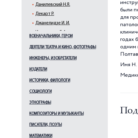
инстру
Данилевский Н.Я.
были п
Декарт Р.
для пр
Джанелидзе И. И.
патоло
клинич
Ивашенцов Г. А.
ВОЕНАЧАЛЬНИКИ, ГЕРОИ
годах 
Исаев В. И.
одним и
ДЕЯТЕЛИ ТЕАТРА И КИНО, ФОТОГРАФЫ
Комаров В. Л.
Полтав
ИНЖЕНЕРЫ, ИЗОБРЕТАТЕЛИ
Коротков Н. С.
Имя Н.
Лесгафт П. Ф.
ИЗДАТЕЛИ
Медико
Лондон Е. С.
ИСТОРИКИ, ФИЛОЛОГИ
Мечников И. И.
СОЦИОЛОГИ
Орбели Л. А.
ЭТНОГРАФЫ
Отт Д. О.
Под
КОМПОЗИТОРЫ И МУЗЫКАНТЫ
Павлов И. П.
Петров Н. Н.
ПИСАТЕЛИ, ПОЭТЫ
Пирогов Н. И.
МАТЕМАТИКИ