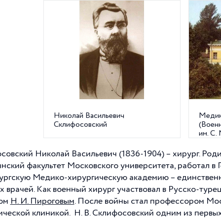
Николай Васильевич
Медик
Склифосовский
(Воен
им. С.
Лебед
совский Николай Васильевич (1836-1904) – хирург. Роди
нский факультет Московского университета, работал в Г
ургскую Медико-хирургическую академию – единственно
х врачей. Как военный хирург участвовал в Русско-туре
гом
Н. И. Пироговым
. После войны стал профессором Мо
ической клиникой. Н. В. Склифосовский одним из первых