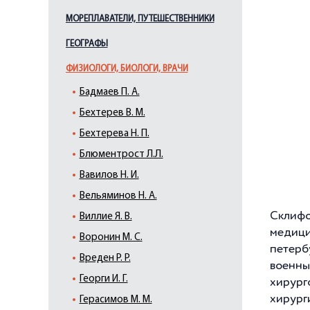
МОРЕПЛАВАТЕЛИ, ПУТЕШЕСТВЕННИКИ
ГЕОГРАФЫ
ФИЗИОЛОГИ, БИОЛОГИ, ВРАЧИ
Бадмаев П. А.
Бехтерев В. М.
Бехтерева Н. П.
Блюментрост Л.Л.
Вавилов Н. И.
Вельяминов Н. А.
Склифо
Виллие Я. В.
медици
Воронин М. С.
петерб
Вреден Р. Р.
военны
Георги И. Г.
хирур
хирург
Герасимов М. М.