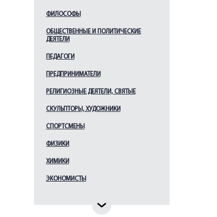
Поленов А. Л.
ФИЛОСОФЫ
Раухфус К. А.
ОБЩЕСТВЕННЫЕ И ПОЛИТИЧЕСКИЕ
Регель Э. Л.
ДЕЯТЕЛИ
Сеченов И. М.
ПЕДАГОГИ
Склифосовский Н.В.
ПРЕДПРИНИМАТЕЛИ
Тахтаджян А. Л.
РЕЛИГИОЗНЫЕ ДЕЯТЕЛИ, СВЯТЫЕ
Тутаева А. И.
СКУЛЬПТОРЫ, ХУДОЖНИКИ
Ухтомский А.А.
Фребелиус В. И.
СПОРТСМЕНЫ
Шевкуненко В. Н.
ФИЗИКИ
ХИМИКИ
ЭКОНОМИСТЫ