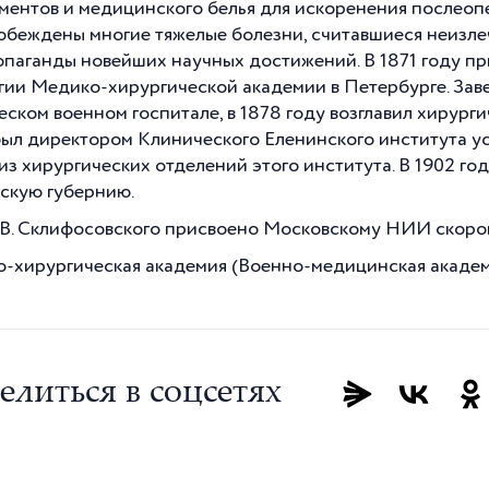
ментов и медицинского белья для искоренения послеоп
обеждены многие тяжелые болезни, считавшиеся неизле
опаганды новейших научных достижений. В 1871 году п
гии Медико-хирургической академии в Петербурге. Зав
еском военном госпитале, в 1878 году возглавил хирург
был директором Клинического Еленинского института у
з хирургических отделений этого института. В 1902 году
скую губернию.
 В. Склифосовского присвоено Московскому НИИ скоро
-хирургическая академия (Военно-медицинская академия 
елиться в соцсетях