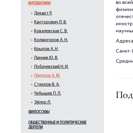
во все
МАТЕМАТИКИ
физики
Декарт Р.
отечес
Канторович Л. В.
иностр
научны
Ковалевская С. В.
Колмогоров А. Н.
Адреса
Крылов А. Н.
Санкт-
Линник Ю. В.
Средний
Лобачевский Н. И.
Ляпунов А. М.
Стеклов В. А.
Под
Чебышев П. Л.
Эйлер Л.
ФИЛОСОФЫ
ОБЩЕСТВЕННЫЕ И ПОЛИТИЧЕСКИЕ
ДЕЯТЕЛИ