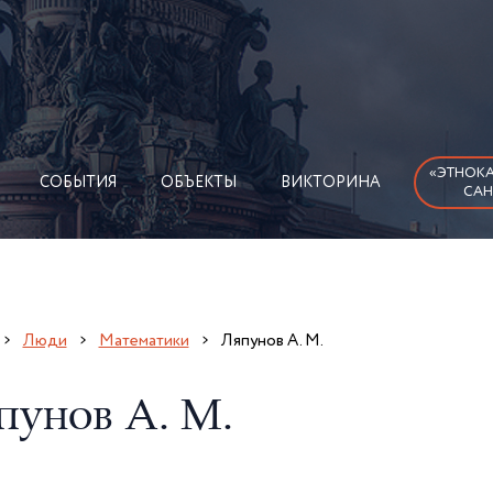
«ЭТНОКА
СОБЫТИЯ
ОБЪЕКТЫ
ВИКТОРИНА
САН
Люди
Математики
Ляпунов А. М.
пунов А. М.