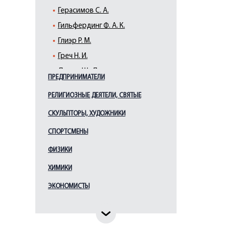
Герасимов С. А.
Гильфердинг Ф. А. К.
Глиэр Р. М.
Греч Н. И.
Дидло Ш.-Л.
ПРЕДПРИНИМАТЕЛИ
Дудинская Н. М.
РЕЛИГИОЗНЫЕ ДЕЯТЕЛИ, СВЯТЫЕ
Ершов И. В.
СКУЛЬПТОРЫ, ХУДОЖНИКИ
Каплан Э. И.
Кардовский Д. Н.
СПОРТСМЕНЫ
Козинцев Г. М.
ФИЗИКИ
Кумэдзо Татибана Косай
ХИМИКИ
Лесгафт П. Ф.
ЭКОНОМИСТЫ
Лыткин Г. С.
Лядов А. К.
Маковский К. Е.