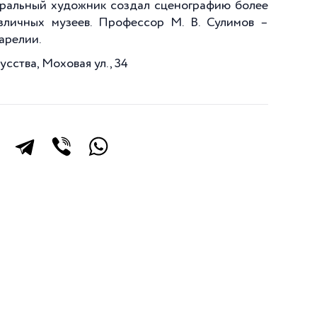
атральный художник создал сценографию более
азличных музеев. Профессор М. В. Сулимов –
арелии.
сства, Моховая ул., 34