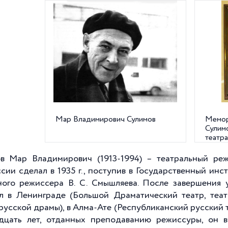
Мар Владимирович Сулимов
Мемор
Сулим
театра
ул., д.
в Мар Владимирович (1913-1994) – театральный реж
сии сделал в 1935 г., поступив в Государственный инс
ного режиссера В. С. Смышляева. После завершения
л в Ленинграде (Большой Драматический театр, теа
 русской драмы), в Алма-Ате (Республиканский русский 
дцать лет, отданных преподаванию режиссуры, он в