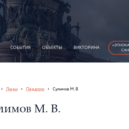
«ЭТНОКА
СОБЫТИЯ
ОБЪЕКТЫ
ВИКТОРИНА
САН
Люди
Педагоги
Сулимов М. В.
лимов М. В.