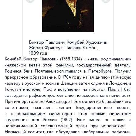
Виктор Павлович Кочубей. Художник
Особняк
Жерар Франсуа-Паскаль-Симон,
Конногв
1809 год
Кочубей Виктор Павлович (1768-1834) – князь, родоначальник
княжеской ветви этой фамилии, государственный деятель.
Родился близ Полтавы, воспитывался в Петербурге. Получил
прекрасное образование. В 1784 году начал дипломатическую
карьеру в русской миссии в Швеции, затем служил в Лондоне, в
Константинополе. После вступления на престол
Павла I
был
возведен в графское достоинство, но вскоре впал в немилость.
При императоре же Александре I был одним из ближайших его
советников, назначен членом Государственного совета,
а с образованием министерств стал первым министром
внутренних дел России (1802). Еще ранее он вошел в
неофициальный совещательный орган при императоре –
Негласный комитет, где обсуждались либеральные реформы.