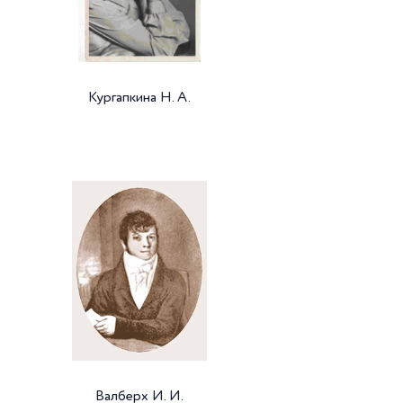
Кургапкина Н. А.
Валберх И. И.