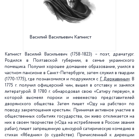
Василий Васильевич Капнист
Здание
Импера
настоя
музей т
Капнист Василий Васильевич (1758-1823) – поэт, драматург.
искусст
Родился в Полтавской губернии, в семье украинского
помещика. Получил хорошее домашнее образование, учился в
частном пансионе в Санкт-Петербурге, затем служил в гвардии
(1770-1775), где познакомился и подружился с
Г. Державиным
. В
1775 г. получил офицерский чин, вышел в отставку и занялся
литературой. В 1780 г. обнародовал свою «Сатиру первую», в
которой высмеял пороки и невежество представителей
дворянского общества. Затем пишет «Оду на рабство» по
поводу закрепощения крестьян. Принимая активное участие в
общественных событиях государства, он живо откликается на
них в своем творчестве («Ода на истребление в России звания
раба»), пишет запрещенную цензурой сатирическую комедию в
стихах «Ябедник» (о судействе). Причисленный к дирекции