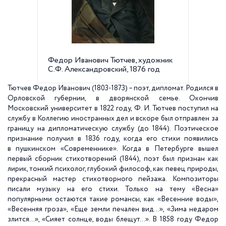
Федор Иванович Тютчев, художник
Невский
С.Ф. Александровский, 1876 год
Тютчев Федор Иванович (1803-1873) – поэт, дипломат. Родился в
Орловской губернии, в дворянской семье. Окончив
Московский университет в 1822 году, Ф. И. Тютчев поступил на
службу в Коллегию иностранных дел и вскоре был отправлен за
границу на дипломатическую службу (до 1844). Поэтическое
признание получил в 1836 году, когда его стихи появились
в пушкинском «Современнике». Когда в Петербурге вышел
первый сборник стихотворений (1844), поэт был признан как
лирик, тонкий психолог, глубокий философ, как певец природы,
прекрасный мастер стихотворного пейзажа. Композиторы
писали музыку на его стихи. Только на тему «Весна»
популярными остаются такие романсы, как «Весенние воды»,
«Весенняя гроза», «Еще земли печален вид...», «Зима недаром
злится...», «Сияет солнце, воды блещут...». В 1858 году Федор