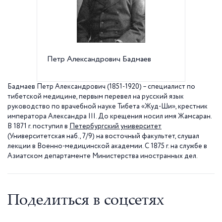
Петр Александрович Бадмаев
Санкт-
госуда
Бадмаев Петр Александрович (1851-1920) – специалист по
тибетской медицине, первым перевел на русский язык
руководство по врачебной науке Тибета «Жуд-Ши», крестник
императора Александра III. До крещения носил имя Жамсаран.
В
1871 г
. поступил в
Петербургский университет
(Университетская наб., 7/9) на восточный факультет, слушал
лекции в Военно-медицинской академии. С
1875 г
. на службе в
Азиатском департаменте Министерства иностранных дел.
Поделиться в соцсетях