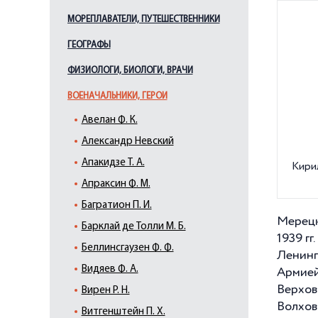
МОРЕПЛАВАТЕЛИ, ПУТЕШЕСТВЕННИКИ
ГЕОГРАФЫ
ФИЗИОЛОГИ, БИОЛОГИ, ВРАЧИ
ВОЕНАЧАЛЬНИКИ, ГЕРОИ
Авелан Ф. К.
Александр Невский
Апакидзе Т. А.
Кири
Апраксин Ф. М.
Багратион П. И.
Мерецк
Барклай де Толли М. Б.
1939 гг
Беллинсгаузен Ф. Ф.
Ленинг
Видяев Ф. А.
Армией
Верхов
Вирен Р. Н.
Волхов
Витгенштейн П. Х.