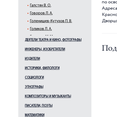
по осв
Галстян В. О.
Адреса
Говоров Л. А.
Красно
Дворцо
Голенищев-Кутузов П. В.
Голиков Л. А.
Голицын М. М.
ДЕЯТЕЛИ ТЕАТРА И КИНО, ФОТОГРАФЫ
Голубев В. М.
Под
ИНЖЕНЕРЫ, ИЗОБРЕТАТЕЛИ
Горчаков И. П.
ИЗДАТЕЛИ
Грейг С. К.
Джонс Дж.
ИСТОРИКИ, ФИЛОЛОГИ
Дрозд В. П.
СОЦИОЛОГИ
Дыбенко П. Е.
ЭТНОГРАФЫ
Жуков Г. К.
КОМПОЗИТОРЫ И МУЗЫКАНТЫ
Иосселиани Я. К.
ПИСАТЕЛИ, ПОЭТЫ
Ипсиланти А. К.
Исаков И. С.
МАТЕМАТИКИ