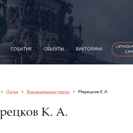
«ЭТНОКА
СОБЫТИЯ
ОБЪЕКТЫ
ВИКТОРИНА
САН
Люди
Военачальники, герои
Мерецков К. А.
рецков К. А.