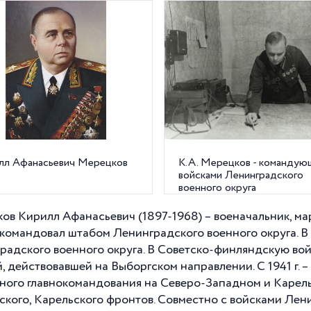
лл Афанасьевич Мерецков
К.А. Мерецков - командую
войсками Ленинградского
военного округа
ов Кирилл Афанасьевич (1897-1968) – военачальник, мар
. командовал штабом Ленинградского военного округа. В
радского военного округа. В Советско-финляндскую вой
, действовавшей на Выборгском направлении. С
1941 г
. 
ного главнокомандования на Северо-Западном и Карел
ского, Карельского фронтов. Совместно с войсками Ле