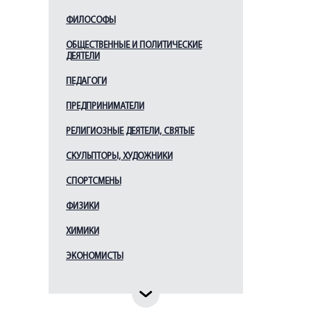
Кoрнилoв В. A.
ФИЛОСОФЫ
Калмыков Д. С.
ОБЩЕСТВЕННЫЕ И ПОЛИТИЧЕСКИЕ
ДЕЯТЕЛИ
Корзун А. Г.
Корнилов В. А.
ПЕДАГОГИ
Корнилов Л. Г.
ПРЕДПРИНИМАТЕЛИ
Крузенштерн И. Ф.
РЕЛИГИОЗНЫЕ ДЕЯТЕЛИ, СВЯТЫЕ
Крюйс К. И.
СКУЛЬПТОРЫ, ХУДОЖНИКИ
Кузьмин П. С.
СПОРТСМЕНЫ
Кутузов М. И.
Лазарев М. П.
ФИЗИКИ
Макаров С. О.
ХИМИКИ
Малыгин С. Г.
ЭКОНОМИСТЫ
Маннергейм К.
Маринеско А. И.
Мациевич Л. М.