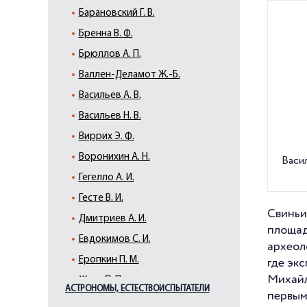
Барановский Г. В.
Бренна В. Ф.
Брюллов А. П.
Валлен-Деламот Ж.-Б.
Васильев А. В.
Васильев Н. В.
Виррих Э. Ф.
Воронихин А. Н.
Васи
Гегелло А. И.
Гесте В. И.
Свиньи
Дмитриев А. И.
площад
Евдокимов С. И.
археол
Еропкин П. М.
где эк
Михайл
Жако П. П.
АСТРОНОМЫ, ЕСТЕСТВОИСПЫТАТЕЛИ
первым
Земцов М. Г.