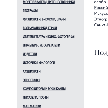
особо
МОРЕПЛАВАТЕЛИ, ПУТЕШЕСТВЕННИКИ
Ильин Л. А.
Россий
ГЕОГРАФЫ
Кавос А. К.
Искусс
Этногр
Каменский В. А.
ФИЗИОЛОГИ, БИОЛОГИ, ВРАЧИ
Санкт-
Камерон Ч.
ВОЕНАЧАЛЬНИКИ, ГЕРОИ
Кваренги Дж.
ДЕЯТЕЛИ ТЕАТРА И КИНО, ФОТОГРАФЫ
Квасов А. В.
ИНЖЕНЕРЫ, ИЗОБРЕТАТЕЛИ
Китнер И. С.
Под
ИЗДАТЕЛИ
Кокоринов А. Ф.
Косяков В. А.
ИСТОРИКИ, ФИЛОЛОГИ
Лансере Н. Е.
СОЦИОЛОГИ
Леблон Ж.-Б.
ЭТНОГРАФЫ
Лидваль Ф. И.
КОМПОЗИТОРЫ И МУЗЫКАНТЫ
Львов Н. А.
ПИСАТЕЛИ, ПОЭТЫ
Мельцер Р. Ф.
Менелас А. А.
МАТЕМАТИКИ