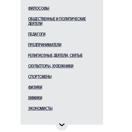
Месмахер М. Е.
ФИЛОСОФЫ
Монферран О.
ОБЩЕСТВЕННЫЕ И ПОЛИТИЧЕСКИЕ
ДЕЯТЕЛИ
Парланд А. А.
Растрелли Б. Ф. (В.В.)
ПЕДАГОГИ
Ринальди А.
ПРЕДПРИНИМАТЕЛИ
Росси К. И.
РЕЛИГИОЗНЫЕ ДЕЯТЕЛИ, СВЯТЫЕ
Руска Л.
СКУЛЬПТОРЫ, ХУДОЖНИКИ
Свиньин В. Ф.
СПОРТСМЕНЫ
Старов И. Е.
Стасов В. П.
ФИЗИКИ
Таманян А. И.
ХИМИКИ
Тома де Томон Ж.
ЭКОНОМИСТЫ
Тон К. А.
Трезини Д.
Фомин И. А.