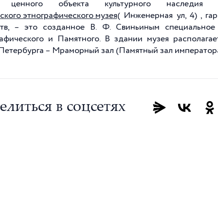
 ценного объекта культурного наследия 
ского этнографического музея
( Инженерная ул, 4) , г
тв, – это созданное В. Ф. Свиньиным специально
афического и Памятного. В здании музея располага
Петербурга – Мраморный зал (Памятный зал императора 
елиться в соцсетях