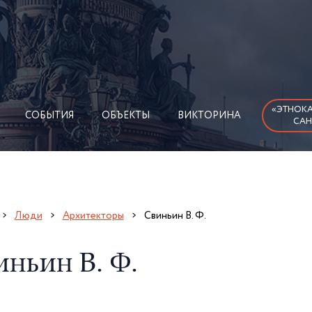
«ЭТНОКА
СОБЫТИЯ
ОБЪЕКТЫ
ВИКТОРИНА
САН
Люди
Архитекторы
Свиньин В. Ф.
иньин В. Ф.