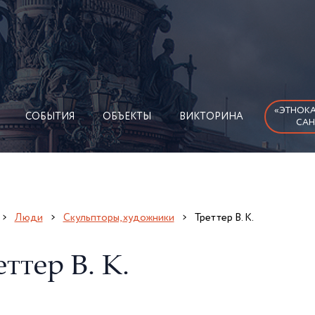
«ЭТНОКА
СОБЫТИЯ
ОБЪЕКТЫ
ВИКТОРИНА
САН
Люди
Скульпторы, художники
Треттер В. К.
ттер В. К.