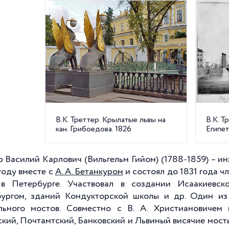
В.К. Треттер. Крылатые львы на
В.К. Т
кан. Грибоедова. 1826
Египет
р Василий Карлович (Вильгельм Гийом) (1788-1859) – и
году вместе с
А. А. Бетанкуром
и состоял до 1831 года ч
в Петербурге. Участвовал в создании Исаакиевск
ургом, зданий Кондукторской школы и др. Один и
льного мостов. Совместно с В. А. Христиановичем
ский, Почтамтский, Банковский и Львиный висячие мост