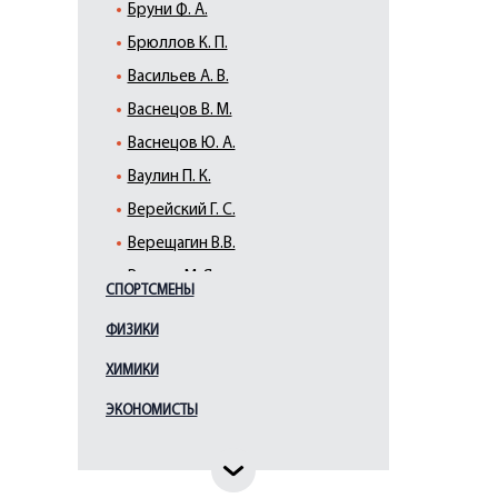
Бруни Ф. А.
Брюллов К. П.
Васильев А. В.
Васнецов В. М.
Васнецов Ю. А.
Ваулин П. К.
Верейский Г. С.
Верещагин В.В.
Виллие М. Я.
СПОРТСМЕНЫ
Виррих Э. Ф.
ФИЗИКИ
Врубель М. А.
ХИМИКИ
Галактионов С. Ф.
Гауш А. Ф.
ЭКОНОМИСТЫ
Глебова Т. Н.
Гоголев К.А.