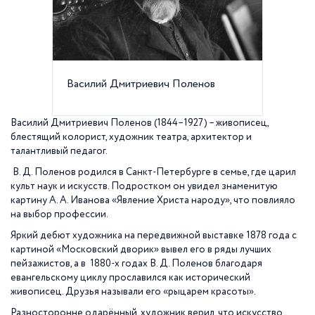
Василий Дмитриевич Поленов
"Москов
Василий Дмитриевич Поленов (1844–1927) – живописец,
блестящий колорист, художник театра, архитектор и
талантливый педагог.
В. Д. Поленов родился в Санкт-Петербурге в семье, где царил
культ наук и искусств. Подростком он увидел знаменитую
картину А. А. Иванова «Явление Христа народу», что повлияло
на выбор профессии.
Яркий дебют художника на передвижной выставке 1878 года с
картиной «Московский дворик» вывел его в ряды лучших
пейзажистов, а в 1880-х годах В. Д. Поленов благодаря
евангельскому циклу прославился как исторический
живописец. Друзья называли его «рыцарем красоты».
Разносторонне одарённый, художник верил, что искусство