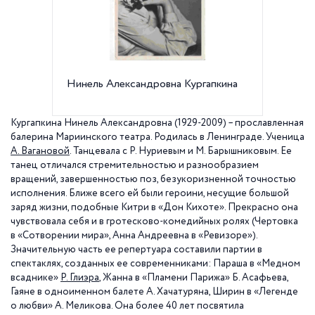
Нинель Александровна Кургапкина
Нинель
Нуреев.
Кургапкина Нинель Александровна (1929-2009) – прославленная
балерина Мариинского театра. Родилась в Ленинграде. Ученица
А. Вагановой
. Танцевала с Р. Нуриевым и М. Барышниковым. Ее
танец отличался стремительностью и разнообразием
вращений, завершенностью поз, безукоризненной точностью
исполнения. Ближе всего ей были героини, несущие большой
заряд жизни, подобные Китри в «Дон Кихоте». Прекрасно она
чувствовала себя и в гротесково-комедийных ролях (Чертовка
в «Сотворении мира», Анна Андреевна в «Ревизоре»).
Значительную часть ее репертуара составили партии в
спектаклях, созданных ее современниками: Параша в «Медном
всаднике»
Р. Глиэра
, Жанна в «Пламени Парижа» Б. Асафьева,
Гаяне в одноименном балете А. Хачатуряна, Ширин в «Легенде
о любви» А. Меликова. Она более 40 лет посвятила