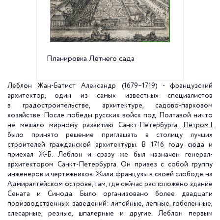
Планировка Летнего сада
Фонтан
Леблон Жан-Батист Александр (1679–1719) - французский
архитектор, один из самых известных специалистов
в градостроительстве, архитектуре, садово-парковом
хозяйстве. После победы русских войск под Полтавой ничто
не мешало мирному развитию Санкт-Петербурга.
Петром I
было принято решение приглашать в столицу лучших
строителей гражданской архитектуры. В 1716 году сюда и
приехал Ж-Б. Леблон и сразу же был назначен генерал-
архитектором Санкт-Петербурга. Он привез с собой группу
инженеров и чертежников. Жили французы в своей слободе на
Адмиралтейском острове, там, где сейчас расположено здание
Сената и Синода. Было организовано более двадцати
производственных заведений: литейные, лепные, гобеленные,
слесарные, резные, шпалерные и другие. Леблон первым