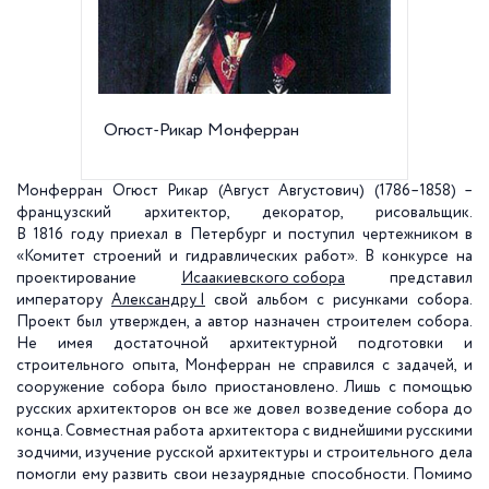
Огюст-Рикар Монферран
Набере
Монферран Огюст Рикар (Август Августович) (1786–1858) –
французский архитектор, декоратор, рисовальщик.
В 1816 году приехал в Петербург и поступил чертежником в
«Комитет строений и гидравлических работ». В конкурсе на
проектирование
Исаакиевского собора
представил
императору
Александру I
свой альбом с рисунками собора.
Проект был утвержден, а автор назначен строителем собора.
Не имея достаточной архитектурной подготовки и
строительного опыта, Монферран не справился с задачей, и
сооружение собора было приостановлено. Лишь с помощью
русских архитекторов он все же довел возведение собора до
конца. Совместная работа архитектора с виднейшими русскими
зодчими, изучение русской архитектуры и строительного дела
помогли ему развить свои незаурядные способности. Помимо