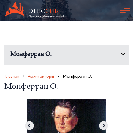
Монферран О.
Главная
Архитекторы
Монферран О.
Монферран О.