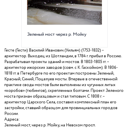
Зеленый мост через р. Мойку
Красны
Гесте (Гести) Василий Иванович (Уильям) (1753-1832) –
архитектор. Выходец из Шотландии, в
1784 г
. прибыл в Россию.
Разрабатывал проекты зданий и мостов. В 1803-1805 гг. –
архитектор ижорских заводов (совм. с К. Гаскойном). В 1806-
1818 гг. в Петербурге по его проектам построены Зеленый,
Красный, Синий, Поцелуев мосты. Впервые в отечественной
практике своды мостов были выполнены из чугунных литых
«коробов» (тюбингов), скрепленных болтами. Проект Зеленого
моста признан образцовым и стал типовым. С
1808 г
. –
архитектор Царского Села, составил комплексный план его
застройки, ставший образцом для провинциальных городов
России.
Адреса:
Зеленый мост, через р. Мойку, на Невском просп.