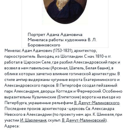
Портрет Адама Адамовича
Шапель
Менеласа работы художника В. Л.
Царског
Боровиковского
Менелас Адам Адамович (1753-1831), архитектор,
паркостроитель. Выходец из Шотландии. С нач. 1810-х гг.
работал в Царском Селе, где разбил Александровский парк и
возвел в нем павильоны (Арсенал, Шапель, Белая башня), в
облике которых заметно влияние готической архитектуры. В
стиле ампир выдержаны чугунные ворота Екатерининского и
Александровского парков. В Петергофе создал пейзажный
парк Александрия, дворцы Коттедж и Фермерский. Особенно
выразительны Кузьминские (Египетские) ворота на въезде из
Петербурга, украшенные рельефами
В. Демут-Малиновского
.
Последнее произв. архитектора - церковь Св. Александра
Невского в Александрии (по проекту нем. арх. К. Шинкеля, при
участии
И. Шарлеманя
, скульп.
В. Демут-Малиновский
).
Адреса: