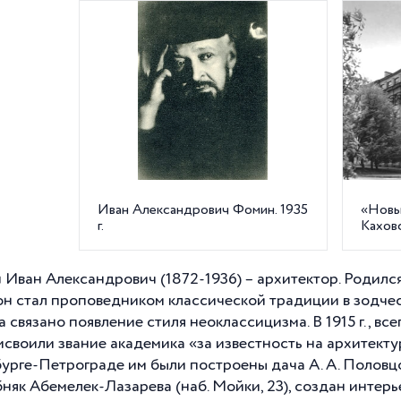
Иван Александрович Фомин. 1935
«Новы
г.
Каховс
Иван Александрович (1872-1936) – архитектор. Родилс
 он стал проповедником классической традиции в зодчес
 связано появление стиля неоклассицизма. В
1915 г
., вс
исвоили звание академика «за известность на архитекту
урге-Петрограде им были построены дача А. А. Половцо
бняк Абемелек-Лазарева (наб. Мойки, 23), создан интерь