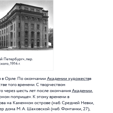
й Петербург», пер.
кого, 1914 г.
я в Орле. По окончании
Академии художеств
в
тве того времени. С творчеством
его через шесть лет после окончания
Академии
,
рном поприще». К этому времени в
ва на Каменном острове (наб. Средней Невки,
ер дома М. А. Шаховской (наб. Фонтанки, 27),