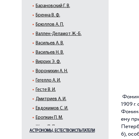
Барановский Г. В.
Бренна В. Ф.
Брюллов А. П.
Валлен-Деламот Ж.-Б.
Васильев А. В.
Васильев Н. В.
Виррих Э. Ф.
Воронихин А. Н.
Гегелло А. И.
Гесте В. И.
Фомин 
Дмитриев А. И.
1909 г
.
Евдокимов С. И.
Фомина
Еропкин П. М.
ему пр
Петерб
Жако П. П.
АСТРОНОМЫ, ЕСТЕСТВОИСПЫТАТЕЛИ
6), осо
Земцов М. Г.