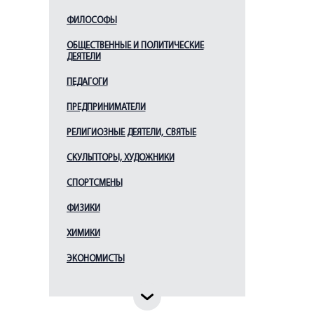
Месмахер М. Е.
ФИЛОСОФЫ
Монферран О.
ОБЩЕСТВЕННЫЕ И ПОЛИТИЧЕСКИЕ
ДЕЯТЕЛИ
Парланд А. А.
Растрелли Б. Ф. (В.В.)
ПЕДАГОГИ
Ринальди А.
ПРЕДПРИНИМАТЕЛИ
Росси К. И.
РЕЛИГИОЗНЫЕ ДЕЯТЕЛИ, СВЯТЫЕ
Руска Л.
СКУЛЬПТОРЫ, ХУДОЖНИКИ
Свиньин В. Ф.
СПОРТСМЕНЫ
Старов И. Е.
Стасов В. П.
ФИЗИКИ
Таманян А. И.
ХИМИКИ
Тома де Томон Ж.
ЭКОНОМИСТЫ
Тон К. А.
Трезини Д.
Фомин И. А.