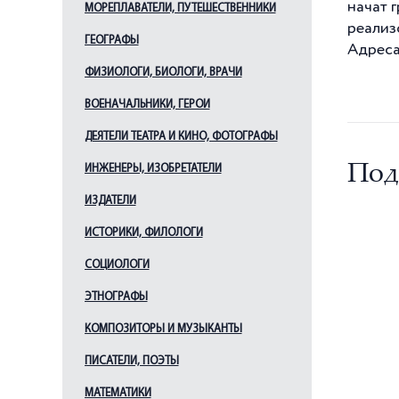
начат 
МОРЕПЛАВАТЕЛИ, ПУТЕШЕСТВЕННИКИ
Ильин Л. А.
реализ
ГЕОГРАФЫ
Кавос А. К.
Адреса 
Каменский В. А.
ФИЗИОЛОГИ, БИОЛОГИ, ВРАЧИ
Камерон Ч.
ВОЕНАЧАЛЬНИКИ, ГЕРОИ
Кваренги Дж.
ДЕЯТЕЛИ ТЕАТРА И КИНО, ФОТОГРАФЫ
Квасов А. В.
Под
ИНЖЕНЕРЫ, ИЗОБРЕТАТЕЛИ
Китнер И. С.
ИЗДАТЕЛИ
Кокоринов А. Ф.
Косяков В. А.
ИСТОРИКИ, ФИЛОЛОГИ
Лансере Н. Е.
СОЦИОЛОГИ
Леблон Ж.-Б.
ЭТНОГРАФЫ
Лидваль Ф. И.
КОМПОЗИТОРЫ И МУЗЫКАНТЫ
Львов Н. А.
ПИСАТЕЛИ, ПОЭТЫ
Мельцер Р. Ф.
Менелас А. А.
МАТЕМАТИКИ