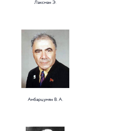
Лаксман Э.
Амбарцумян В. А.