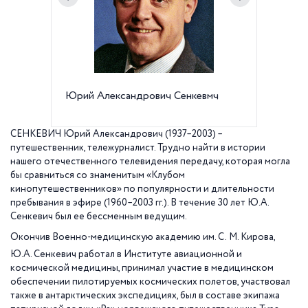
Юрий Александрович Сенкевмч
Военно-
М. Киро
6
СЕНКЕВИЧ Юрий Александрович (1937–2003) –
путешественник, тележурналист. Трудно найти в истории
нашего отечественного телевидения передачу, которая могла
бы сравниться со знаменитым «Клубом
кинопутешественников» по популярности и длительности
пребывания в эфире (1960–2003 гг.). В течение 30 лет Ю.А.
Сенкевич был ее бессменным ведущим.
Окончив Военно-медицинскую академию им. С.
М. Кирова,
Ю.А. Сенкевич работал в Институте авиационной и
космической медицины, принимал участие в медицинском
обеспечении пилотируемых космических полетов, участвовал
также в антарктических экспедициях, был в составе экипажа