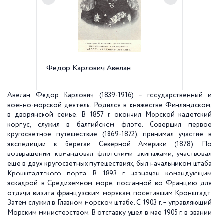
Федор Карлович Авелан
Мемори
(и друг
воспит
Алекса
Авелан Федор Карлович (1839-1916) – государственный и
корпусе
военно-морской деятель. Родился в княжестве Финляндском,
в дворянской семье. В
1857 г
. окончил Морской кадетский
корпус, служил в балтийском флоте. Совершил первое
кругосветное путешествие (1869-1872), принимал участие в
экспедиции к берегам Северной Америки (1878). По
возвращении командовал флотскими экипажами, участвовал
еще в двух кругосветных путешествиях, был начальником штаба
Кронштадтского порта. В 1893 г назначен командующим
эскадрой в Средиземном море, посланной во Францию для
отдачи визита французским морякам, посетившим Кронштадт.
Затем служил в Главном морском штабе. С
1903 г
. – управляющий
Морским министерством. В отставку ушел в мае
1905 г
. в звании