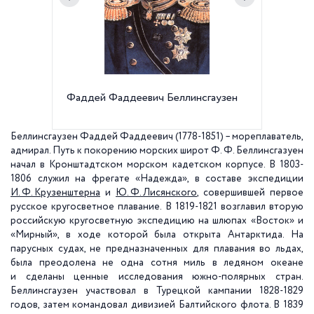
Фаддей Фаддеевич Беллинсгаузен
Памятни
Кроншт
Беллинсгаузен Фаддей Фаддеевич (1778-1851) – мореплаватель,
адмирал. Путь к покорению морских широт Ф. Ф. Беллинсгазуен
начал в Кронштадтском морском кадетском корпусе. В 1803-
1806 служил на фрегате «Надежда», в составе экспедиции
И. Ф. Крузенштерна
и
Ю. Ф. Лисянского
, совершившей первое
русское кругосветное плавание. В 1819-1821 возглавил вторую
российскую кругосветную экспедицию на шлюпах «Восток» и
«Мирный», в ходе которой была открыта Антарктида. На
парусных судах, не предназначенных для плавания во льдах,
была преодолена не одна сотня миль в ледяном океане
и сделаны ценные исследования южно-полярных стран.
Беллинсгаузен участвовал в Турецкой кампании 1828-1829
годов, затем командовал дивизией Балтийского флота. В 1839