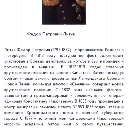
Федор Петрович Литке
Маршру
Ф.П.Ли
Литке Федор Петрович (1797-1882) – мореплаватель. Родился в
Петербурге. В 1813 году поступил во флот волонтером,
участвовал в боевых действиях, за которые был награжден и
произведен в мичманы. В 1817-1819 годах совершил
кругосветное плавание на шлюпе «Камчатка». Затем, командуя
бригом «Новая Земля», провел опись Лапландского берега и
Новой Земли; командуя шлюпом «Сенявин», совершил новое
кругосветное плавание. С 1832 года назначен флигель-
адъютантом и прикомандирован к великому князю генерал-
адмиралу Константину Николаевичу. В 1835 году произведен в
контр-адмиралы и зачислен в свиту. В 1853-1855 годах – главный
командир Кронштадтского порта и военный губернатор
города. С 1877 – почетный член Конференции Николаевской
морской академии. Автор книг о своих путешествиях.