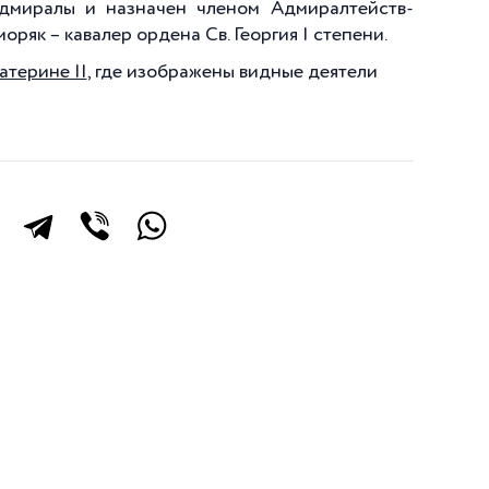
адмиралы и назначен членом Адмиралтейств-
моряк – кавалер ордена Св. Георгия I степени.
атерине II
, где изображены видные деятели