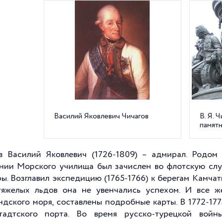
Василий Яковлевич Чичагов
В. Я. 
памятн
в Василий Яковлевич (1726-1809) – адмирал. Родом
нии Морского училища был зачислен во флотскую слу
ы. Возглавил экспедицию (1765-1766) к берегам Камча
тяжелых льдов она не увенчались успехом. И все 
ндского моря, составлены подробные карты. В 1772-177
тадтского порта. Во время русско-турецкой вой