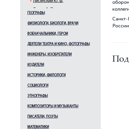
Лисянский Ю. Ф.
оборон
коллеги
Литке Ф. П.
ГЕОГРАФЫ
Макаров С. О.
Санкт-
ФИЗИОЛОГИ, БИОЛОГИ, ВРАЧИ
России,
Миклухо-Маклай Н. Н.
ВОЕНАЧАЛЬНИКИ, ГЕРОИ
Невельской Г. И.
Пржевальский Н. М.
ДЕЯТЕЛИ ТЕАТРА И КИНО, ФОТОГРАФЫ
Резанов Н. П.
ИНЖЕНЕРЫ, ИЗОБРЕТАТЕЛИ
Под
Рыкачев М. А.
ИЗДАТЕЛИ
Седов Г. Я.
ИСТОРИКИ, ФИЛОЛОГИ
Сенкевич Ю. А.
СОЦИОЛОГИ
Хачиров Х.
Цыбиков Г. Ц.
ЭТНОГРАФЫ
Чичагов В. Я.
КОМПОЗИТОРЫ И МУЗЫКАНТЫ
ПИСАТЕЛИ, ПОЭТЫ
МАТЕМАТИКИ