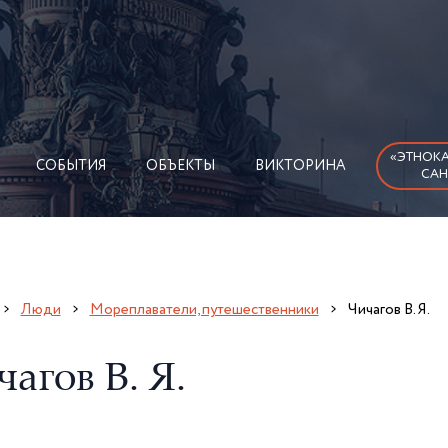
«ЭТНОКА
СОБЫТИЯ
ОБЪЕКТЫ
ВИКТОРИНА
САН
Люди
Мореплаватели, путешественники
Чичагов В. Я.
агов В. Я.