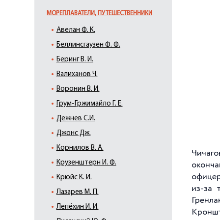
МОРЕПЛАВАТЕЛИ, ПУТЕШЕСТВЕННИКИ
Авелан Ф. К.
Беллинсгаузен Ф. Ф.
Беринг В. И.
Валиханов Ч.
Воронин В. И.
Грум-Гржимайло Г. Е.
Дежнев С.И.
Джонс Дж.
Кoрнилoв В. A.
Чичаго
Крузенштерн И. Ф.
оконча
офицер
Крюйс К. И.
из-за 
Лазарев М. П.
Гренла
Лепёхин И. И.
Кронш