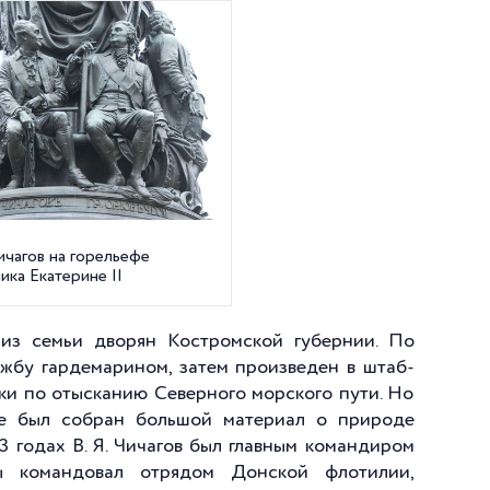
Чичагов на горельефе
ика Екатерине II
 из семьи дворян Костромской губернии. По
жбу гардемарином, затем произведен в штаб-
тки по отысканию Северного морского пути. Но
же был собран большой материал о природе
3 годах В. Я. Чичагов был главным командиром
ны командовал отрядом Донской флотилии,