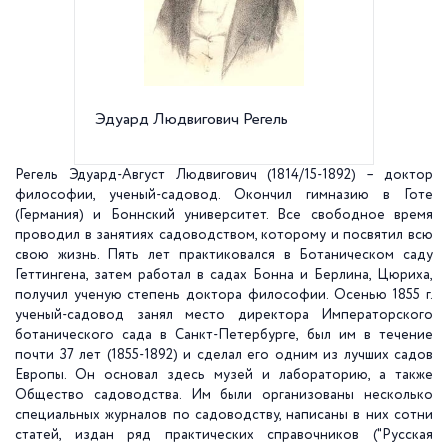
Эдуард Людвигович Регель
Адмира
века
Регель Эдуард-Август Людвигович (1814/15-1892) – доктор
философии, ученый-садовод. Окончил гимназию в Готе
(Германия) и Боннский университет. Все свободное время
проводил в занятиях садоводством, которому и посвятил всю
свою жизнь. Пять лет практиковался в Ботаническом саду
Геттингена, затем работал в садах Бонна и Берлина, Цюриха,
получил ученую степень доктора философии. Осенью
1855 г
.
ученый-садовод занял место директора Императорского
ботанического сада в Санкт-Петербурге, был им в течение
почти 37 лет (1855-1892) и сделал его одним из лучших садов
Европы. Он основал здесь музей и лабораторию, а также
Общество садоводства. Им были организованы несколько
специальных журналов по садоводству, написаны в них сотни
статей, издан ряд практических справочников ("Русская