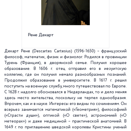
Рене Декарт
Памятни
Декарт Рене (Descartes Cartesius) (1596-1650) – французский
философ, математик, физик и физиолог. Родился в провинции
Турень (Франция), в дворянской семье. Получил хорошее
образование. В
1606 г
. отец отправил его в иезуитскую
коллегию, где он получил немало разнообразных познаний.
Продолжил образование в университете. В
1617 г
. решил
поступить на военную службу, много путешествовал по Европе.
С
1628 г
. надолго обосновался в Нидерландах, то и дело меняя
здесь место жительства, поскольку не терпел однообразия.
Впрочем, как и в науке. Интересы его видны по сочинениям. Он
всерьез занимается математикой («Геометрия»), философией
(«Страсти души»), оптикой («О свете»), астрономией («О
метеорах») и даже медициной – практической анатомией. В
1649 г
. по приглашению шведской королевы Кристины ученый