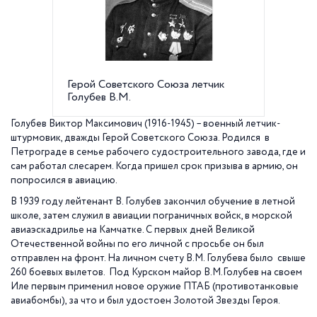
Герой Советского Союза летчик
Штурмо
Голубев В.М.
аналого
период
Голубев Виктор Максимович (1916-1945) – военный летчик-
штурмовик, дважды Герой Советского Союза. Родился в
Петрограде в семье рабочего судостроительного завода, где и
сам работал слесарем. Когда пришел срок призыва в армию, он
попросился в авиацию.
В 1939 году лейтенант В. Голубев закончил обучение в летной
школе, затем служил в авиации пограничных войск, в морской
авиаэскадрилье на Камчатке. С первых дней Великой
Отечественной войны по его личной с просьбе он был
отправлен на фронт. На личном счету В.М. Голубева было свыше
260 боевых вылетов. Под Курском майор В.М.Голубев на своем
Иле первым применил новое оружие ПТАБ (противотанковые
авиабомбы), за что и был удостоен Золотой Звезды Героя.