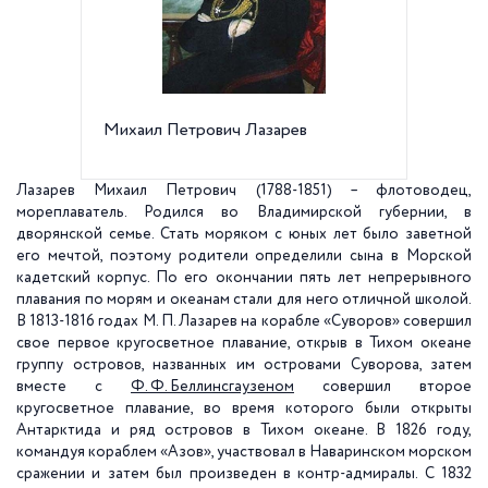
Михаил Петрович Лазарев
Карта п
шлюпе 
Лазарев Михаил Петрович (1788-1851) – флотоводец,
мореплаватель. Родился во Владимирской губернии, в
дворянской семье. Стать моряком с юных лет было заветной
его мечтой, поэтому родители определили сына в Морской
кадетский корпус. По его окончании пять лет непрерывного
плавания по морям и океанам стали для него отличной школой.
В 1813-1816 годах М. П. Лазарев на корабле «Суворов» совершил
свое первое кругосветное плавание, открыв в Тихом океане
группу островов, названных им островами Суворова, затем
вместе с
Ф. Ф. Беллинсгаузеном
совершил второе
кругосветное плавание, во время которого были открыты
Антарктида и ряд островов в Тихом океане. В 1826 году,
командуя кораблем «Азов», участвовал в Наваринском морском
сражении и затем был произведен в контр-адмиралы. С 1832