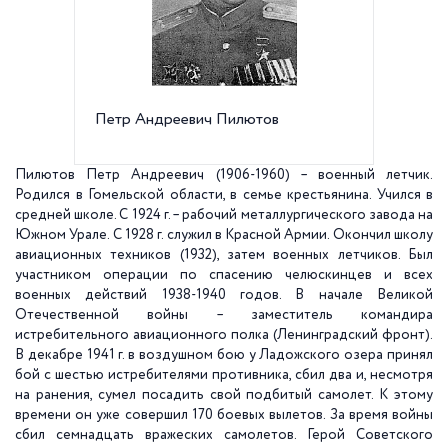
Петр Андреевич Пилютов
Мемориа
143
Пилютов Петр Андреевич (1906-1960) – военный летчик.
Родился в Гомельской области, в семье крестьянина. Учился в
средней школе. С 1924 г. – рабочий металлургического завода на
Южном Урале. С 1928 г. служил в Красной Армии. Окончил школу
авиационных техников (1932), затем военных летчиков. Был
участником операции по спасению челюскинцев и всех
военных действий 1938-1940 годов. В начале Великой
Отечественной войны – заместитель командира
истребительного авиационного полка (Ленинградский фронт).
В декабре 1941 г. в воздушном бою у Ладожского озера принял
бой с шестью истребителями противника, сбил два и, несмотря
на ранения, сумел посадить свой подбитый самолет. К этому
времени он уже совершил 170 боевых вылетов. За время войны
сбил семнадцать вражеских самолетов. Герой Советского