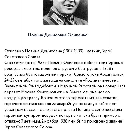
Полина Денисовна Осипенко
Герою 
медаль
Осипенко Полина Денисовна (1907-1939) – летчик, Герой
Советского Союза.
Став летчиком, в
1937 г
. Полина Осипенко побила три мировых
рекорда высотных полетов с грузом и без грузов, в
1938 г
.
возглавила беспосадочный перелет Севастополь Архангельск.
24-25 сентября того же года на самолете «Родина» вместе с
Валентиной Гризодубовой и Мариной Расковой она совершала
перелет Москва Комсомольск-на-Амуре, открыв новую
воздушную трассу. Во время этого перелета из-за нехватки
горючего экипаж совершил аварийную посадку в тайге при
убранном шасси. После этого полета Полина Осипенко стала
героиней, кумиром девушек, которые хотели брать пример с
отважной летчицы. 2 ноября
1938 г
. ей было присвоено звание
Героя Советского Союза.