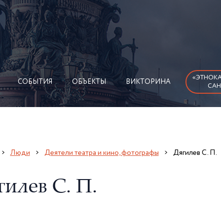
«ЭТНОКА
СОБЫТИЯ
ОБЪЕКТЫ
ВИКТОРИНА
САН
Люди
Деятели театра и кино, фотографы
Дягилев С. П.
гилев С. П.