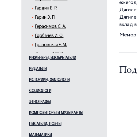
ежегод
Гардин В. Р.
Дягиле
Дягиле
Гарин Э. П.
вклад 
Герасимов С. А.
Мемориа
Горбачев И. О.
Грановская Е. М.
Дальский М. В.
ИНЖЕНЕРЫ, ИЗОБРЕТАТЕЛИ
Дранков А. О.
Под
ИЗДАТЕЛИ
Дягилев С. П.
ИСТОРИКИ, ФИЛОЛОГИ
Евреинов Н. Н.
Ершов И. В.
СОЦИОЛОГИ
Жаков О. П.
ЭТНОГРАФЫ
Жеймо Я. Б.
КОМПОЗИТОРЫ И МУЗЫКАНТЫ
Зархи А. Г.
ПИСАТЕЛИ, ПОЭТЫ
Кадочников П. П.
МАТЕМАТИКИ
Каплан Э. И.