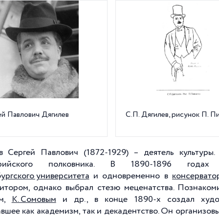
ей Павлович Дягилев
С.П. Дягилев, рисунок П. П
в Сергей Павлович (1872-1929) – деятель культуры
ерийского полковника. В 1890-1896 годах
ургского университета
и одновременно в
консервато
итором, однако выбрал стезю меценатства. Познак
ом,
К. Сомовым
и др., в конце 1890-х создал худо
авшее как академизм, так и декадентство. Он организов