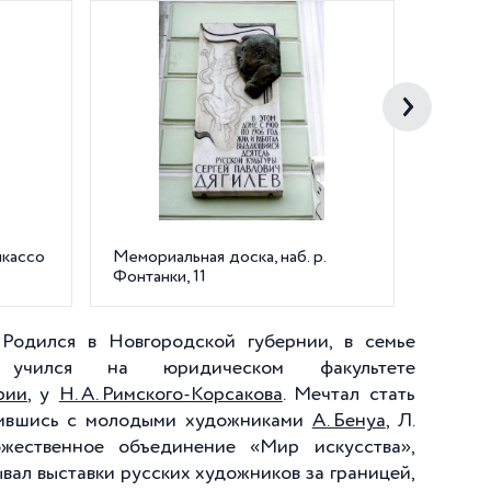
икассо
Мемориальная доска, наб. р.
С.П. Дя
Фонтанки, 11
Л.С. Ба
. Родился в Новгородской губернии, в семье
 учился на юридическом факультете
рии
, у
Н. А. Римского-Корсакова
. Мечтал стать
омившись с молодыми художниками
А. Бенуа
, Л.
жественное объединение «Мир искусства»,
ывал выставки русских художников за границей,