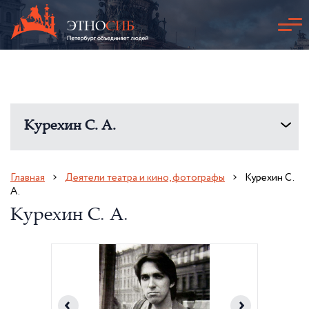
Курехин С. А.
Главная
Деятели театра и кино, фотографы
Курехин С.
А.
Курехин С. А.