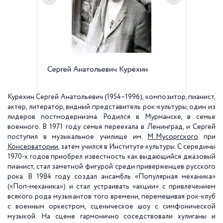
Сергей Анатольевич Курёхин
Институ
Петерб
культур
наб., 2
Курехин Сергей Анатольевич
(1954–1996), композитор, пианист,
актер, литератор, видный представитель рок-культуры, один из
лидеров постмодернизма. Родился в Мурманске, в семье
военного. В 1971 году семья переехала в Ленинград, и Сергей
поступил в музыкальное училище им.
М. Мусоргского
при
Консерватории
, затем учился в Институте культуры. С середины
1970-х годов приобрел известность как выдающийся джазовый
пианист, стал заметной фигурой среди приверженцев русского
рока. В 1984 году создал ансамбль «Популярная механика»
(«Поп-механика») и стал устраивать «акции» с привлечением
всякого рода музыкантов того времени, перемешивая рок-клуб
с военным оркестром, сценическое шоу с симфонической
музыкой. На сцене гармонично соседствовали хулиганы и