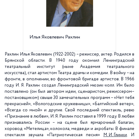
Илья Яковлевич Рахлин
Мюзик-
4
Рахлин Илья Яковлевич (1922-2002) – режиссер, актер. Родился в
Брянской области. В 1940 году окончил Ленинградский
театральный институт (ныне Академия театрального
искусства), стал артистом Театра драмы и комедии. В войну – на
фронте, в ополчении, во фронтовой бригаде артистов. В 1966
году И. Я. Рахлин создал Ленинградский мюзик-холл. Им было
поставлено (он был автором идеи, сценаристом, режиссером–
постановщиком) свыше 30 замечательных программ – «Нет тебя
прекрасней», «Вологодские кружевницы», «Балтийский ветер»,
«Всегда со мной» и другие. Свой последний спектакль, ревю
«Признание в любви», И. Я. Рахлин поставил в 1999 году. В любви
признавались России – на сцене был ярмарочный балаган,
хоровод «Метелица», колокола, медведи и акробаты. В финале
спектакля звучала «Патриотическая песня»
М. И. Глинки
. И